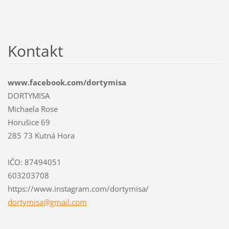
Kontakt
www.facebook.com/dortymisa
DORTYMISA
Michaela Rose
Horušice 69
285 73 Kutná Hora
IČO: 87494051
603203708
https://www.instagram.com/dortymisa/
dortymis
a@gmail.
com