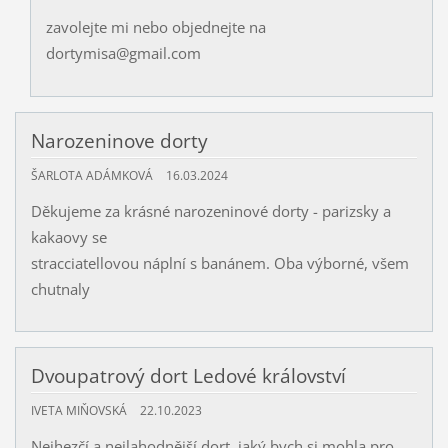
zavolejte mi nebo objednejte na
dortymisa@gmail.com
Narozeninove dorty
ŠARLOTA ADÁMKOVÁ
16.03.2024
Děkujeme za krásné narozeninové dorty - parizsky a
kakaovy se
stracciatellovou náplní s banánem. Oba výborné, všem
chutnaly
Dvoupatrový dort Ledové království
IVETA MIŇOVSKÁ
22.10.2023
Nejhezčí a nejlahodnější dort, jaký bych si mohla pro