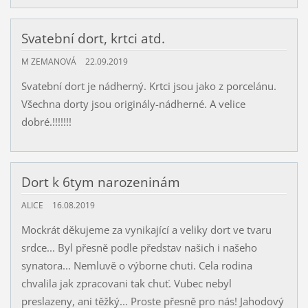
Svatební dort, krtci atd.
M ZEMANOVÁ
22.09.2019
Svatební dort je nádherný. Krtci jsou jako z porcelánu.
Všechna dorty jsou originály-nádherné. A velice
dobré.!!!!!!!
Dort k 6tym narozeninám
ALICE
16.08.2019
Mockrát děkujeme za vynikající a veliky dort ve tvaru
srdce... Byl přesně podle představ našich i našeho
synatora... Nemluvě o výborne chuti. Cela rodina
chvalila jak zpracovani tak chuť. Vubec nebyl
preslazeny, ani těžký... Proste přesně pro nás! Jahodový