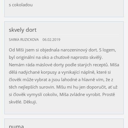
s cokoladou
skvely dort
SARKA RUZICKOVA
06.02.2019
Od Míši jsem si objednala narozeninový dort. S logem,
byl originální na oko a chuťově naprosto skvělý.
Nemám ráda máslové dorty podle starých receptů. Míša
dělá nadýchané korpusy a vynikající náplně, které si
člověk může vybrat a jsou lahodné a hlavně vím, že z
těch nejlepších surovin. Míšu mi hu jen doporučit, ať už
si člověk vymyslí cokoliv, Míša zvládne vyrobit. Prostě
skvělé. Děkuji.
puma