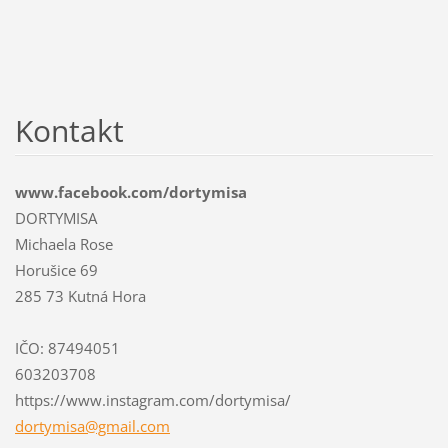
Kontakt
www.facebook.com/dortymisa
DORTYMISA
Michaela Rose
Horušice 69
285 73 Kutná Hora
IČO: 87494051
603203708
https://www.instagram.com/dortymisa/
dortymis
a@gmail.
com