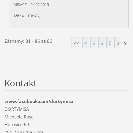
MISACZ
04.02.2015
Dekuji moc :)
Záznamy: 81 - 86 ze 86
<<
<
5
6
7
8
9
Kontakt
www.facebook.com/dortymisa
DORTYMISA
Michaela Rose
Horušice 69
285 73 Kutná Hora