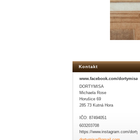
Kontakt
www.facebook.com/dortymisa
DORTYMISA
Michaela Rose
Horušice 69
285 73 Kutná Hora
IČO: 87494051
603203708
https://www.instagram.com/dorty
dortymis
a@gmail.
com