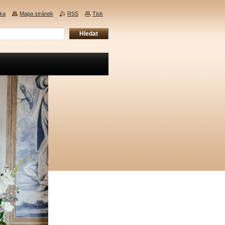
nka
Mapa stránek
RSS
Tisk