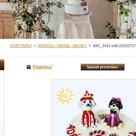
DORTYMISA
>
PATROLA - MINNIE - MICKEY
>
IMG_3442-edit-2025071
Předchozí
Spustit prezentaci
misa/