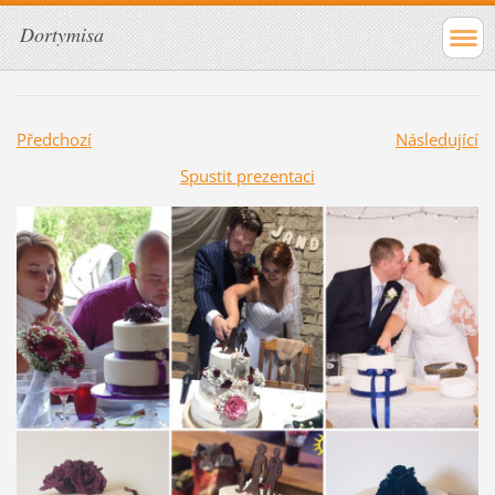
Dortymisa
Předchozí
Následující
Spustit prezentaci