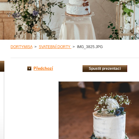
DORTYMISA
>
SVATEBNÍ DORTY
>
IMG_3825.JPG
Předchozí
Spustit prezentaci
misa/