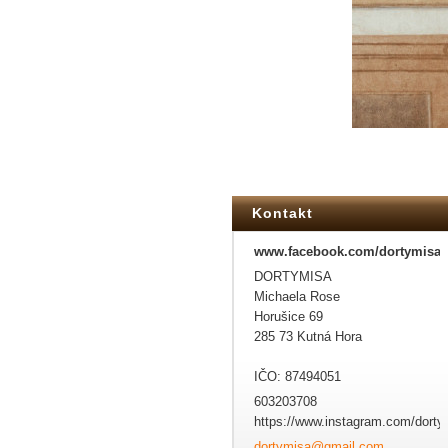
Kontakt
www.facebook.com/dortymisa
DORTYMISA
Michaela Rose
Horušice 69
285 73 Kutná Hora
IČO: 87494051
603203708
https://www.instagram.com/dorty
dortymis
a@gmail.
com