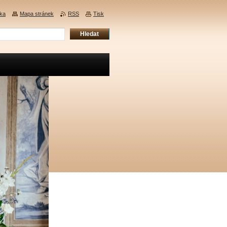
nka
Mapa stránek
RSS
Tisk