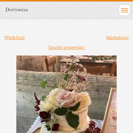
Dortymisa
Předchozí
Následující
Spustit prezentaci