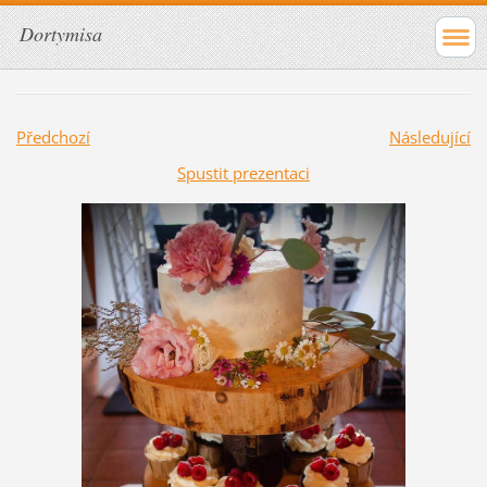
Dortymisa
Předchozí
Následující
Spustit prezentaci