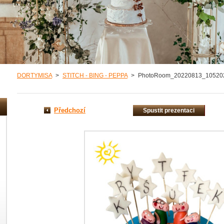
DORTYMISA
>
STITCH - BING - PEPPA
>
PhotoRoom_20220813_105202
Předchozí
Spustit prezentaci
misa/