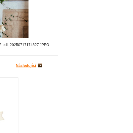
-edit-20250717174827.JPEG
Následující