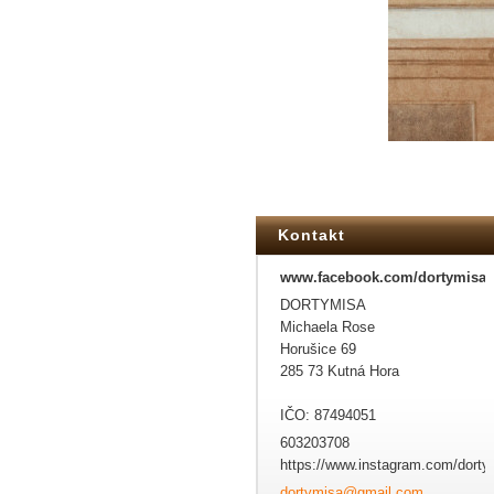
Kontakt
www.facebook.com/dortymisa
DORTYMISA
Michaela Rose
Horušice 69
285 73 Kutná Hora
IČO: 87494051
603203708
https://www.instagram.com/dorty
dortymis
a@gmail.
com