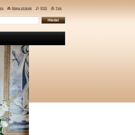
nka
Mapa stránek
RSS
Tisk