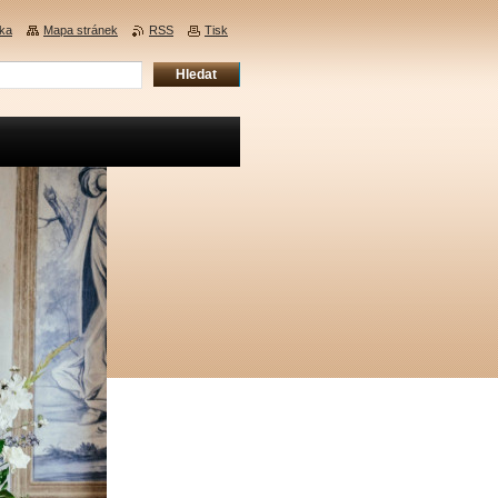
nka
Mapa stránek
RSS
Tisk