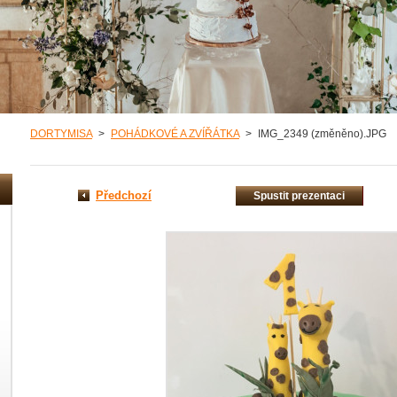
DORTYMISA
>
POHÁDKOVÉ A ZVÍŘÁTKA
>
IMG_2349 (změněno).JPG
Předchozí
Spustit prezentaci
misa/