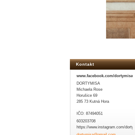
Kontakt
www.facebook.com/dortymisa
DORTYMISA
Michaela Rose
Horušice 69
285 73 Kutná Hora
IČO: 87494051
603203708
https://www.instagram.com/dorty
dortymis
a@gmail.
com