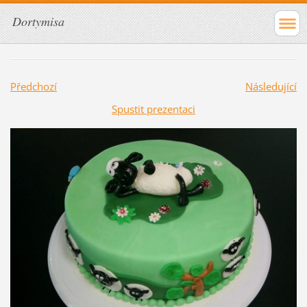
Dortymisa
Předchozí
Následující
Spustit prezentaci