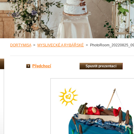
DORTYMISA
>
MYSLIVECKÉ A RYBÁŘSKÉ
>
PhotoRoom_20220825_0
Předchozí
Spustit prezentaci
misa/