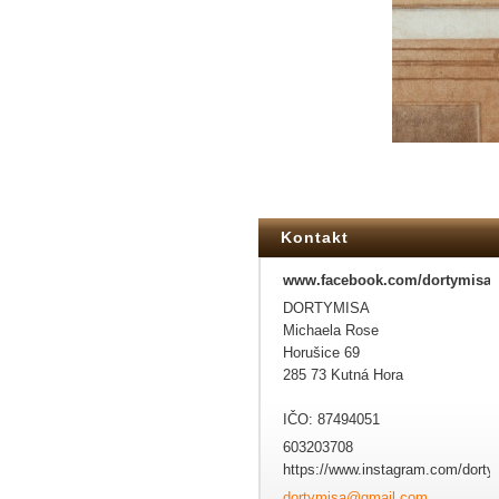
Kontakt
www.facebook.com/dortymisa
DORTYMISA
Michaela Rose
Horušice 69
285 73 Kutná Hora
IČO: 87494051
603203708
https://www.instagram.com/dorty
dortymis
a@gmail.
com