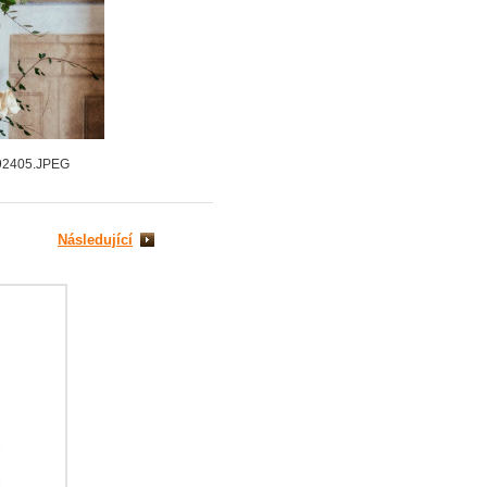
92405.JPEG
Následující