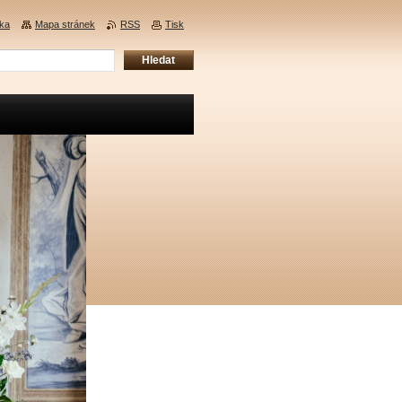
nka
Mapa stránek
RSS
Tisk