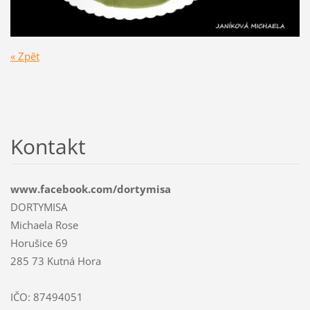
« Zpět
Kontakt
www.facebook.com/dortymisa
DORTYMISA
Michaela Rose
Horušice 69
285 73 Kutná Hora
IČO: 87494051