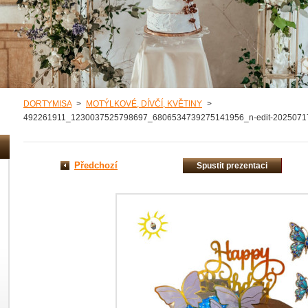
DORTYMISA
>
MOTÝLKOVÉ, DÍVČÍ, KVĚTINY
>
492261911_1230037525798697_6806534739275141956_n-edit-2025071
Předchozí
Spustit prezentaci
misa/