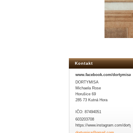
Kontakt
www.facebook.com/dortymisa
DORTYMISA
Michaela Rose
Horušice 69
285 73 Kutná Hora
IČO: 87494051
603203708
https://www.instagram.com/dorty
dortymis
a@gmail.
com