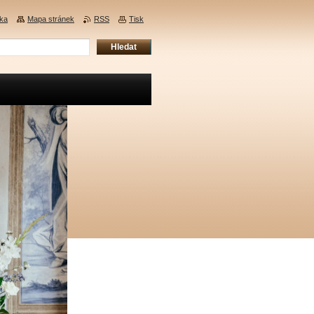
nka
Mapa stránek
RSS
Tisk