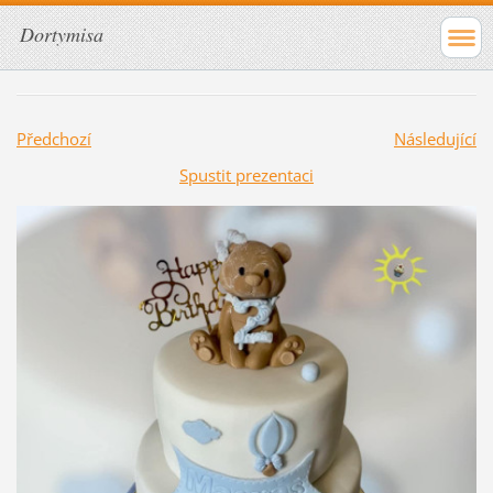
Dortymisa
Předchozí
Následující
Spustit prezentaci