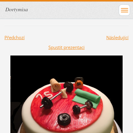
Dortymisa
Předchozí
Následující
Spustit prezentaci