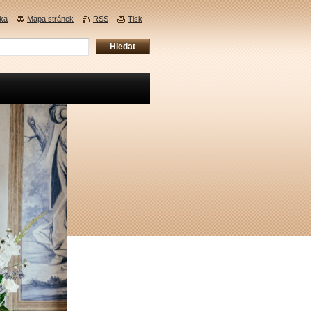
nka
Mapa stránek
RSS
Tisk