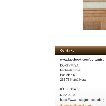
Kontakt
www.facebook.com/dortymisa
DORTYMISA
Michaela Rose
Horušice 69
285 73 Kutná Hora
IČO: 87494051
603203708
https://www.instagram.com/dorty
dortymis
a@gmail.
com