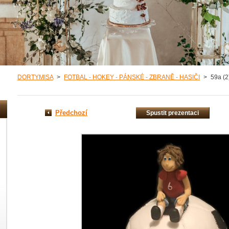
DORTYMISA
>
FOTBAL - HOKEY - PÁNSKÉ - ZBRANĚ - HASIČI
>
59a (2
Předchozí
Spustit prezentaci
misa/