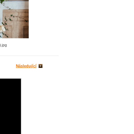
).jpg
Následující