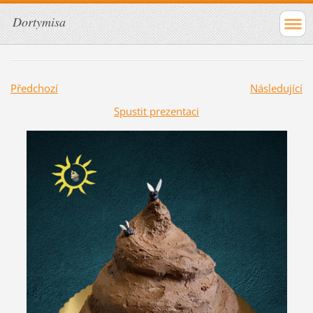
Dortymisa
Předchozí
Následující
Spustit prezentaci