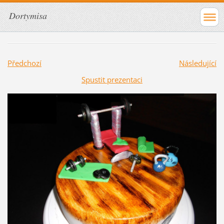
Dortymisa
Předchozí
Následující
Spustit prezentaci