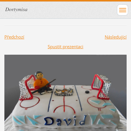
Dortymisa
Předchozí
Následující
Spustit prezentaci