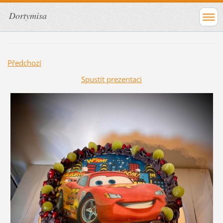
Dortymisa
Předchozí
Spustit prezentaci