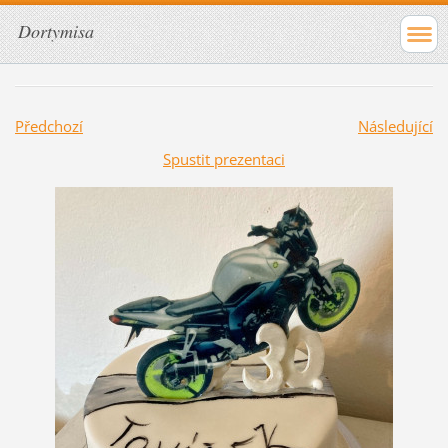
Dortymisa
Předchozí
Následující
Spustit prezentaci