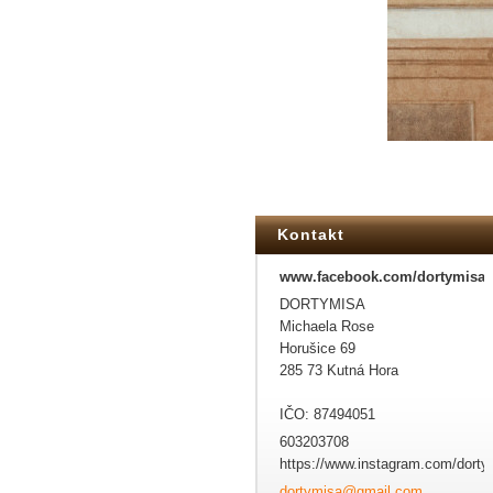
Kontakt
www.facebook.com/dortymisa
DORTYMISA
Michaela Rose
Horušice 69
285 73 Kutná Hora
IČO: 87494051
603203708
https://www.instagram.com/dorty
dortymis
a@gmail.
com