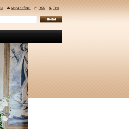
nka
Mapa stránek
RSS
Tisk