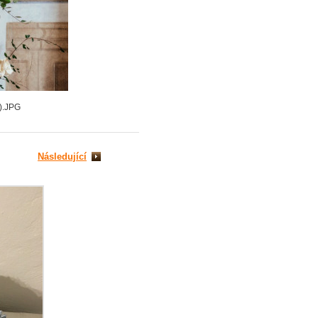
).JPG
Následující