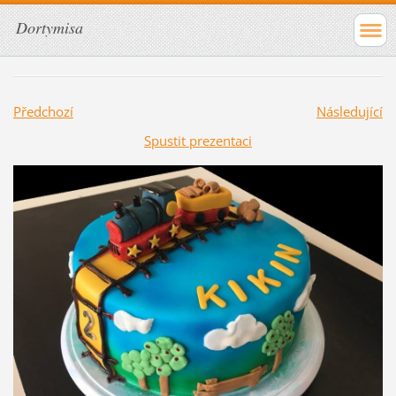
Dortymisa
Předchozí
Následující
Spustit prezentaci