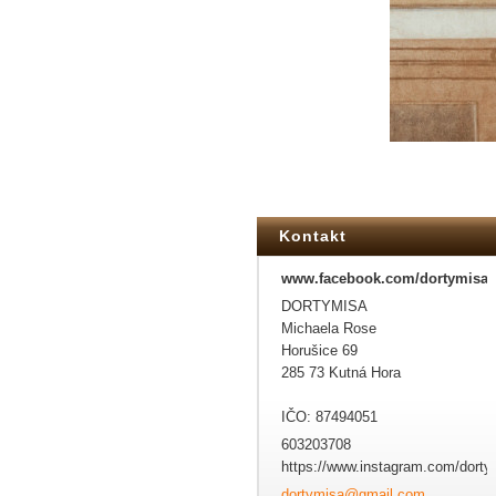
Kontakt
www.facebook.com/dortymisa
DORTYMISA
Michaela Rose
Horušice 69
285 73 Kutná Hora
IČO: 87494051
603203708
https://www.instagram.com/dorty
dortymis
a@gmail.
com