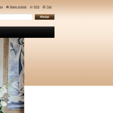
nka
Mapa stránek
RSS
Tisk