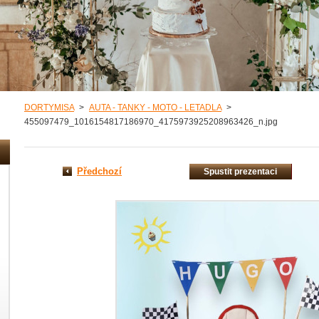
DORTYMISA
>
AUTA - TANKY - MOTO - LETADLA
>
455097479_1016154817186970_4175973925208963426_n.jpg
Předchozí
Spustit prezentaci
misa/