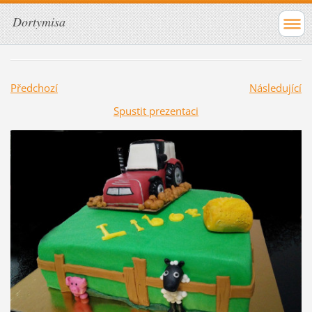
Dortymisa
Předchozí
Následující
Spustit prezentaci